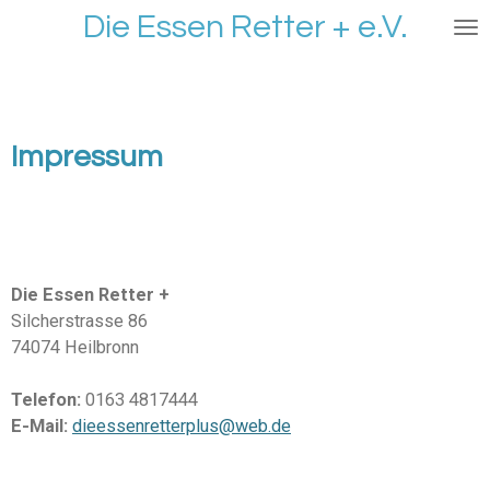
Die Essen Retter + e.V.
Zum
Hauptinhalt
springen
Impressum
Die Essen Retter +
Silcherstrasse 86
74074 Heilbronn
Telefon:
0163 4817444
E-Mail:
dieessenretterplus@web.de