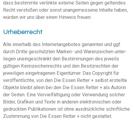
dass bestimmte verlinkte externe Seiten gegen geltendes
Recht verstoßen oder sonst unange­messene Inhalte haben,
würden wir uns über einen Hinweis freuen.
Urheberrecht
Alle innerhalb des Inter­ne­t­an­ge­botes genannten und ggf.
durch Dritte geschützten Marken- und Waren­zeichen unter­
liegen unein­ge­schränkt den Bestim­mungen des jeweils
gültigen Kennzei­chen­rechts und den Besitz­rechten der
jewei­ligen einge­tra­genen Eigen­tümer. Das Copyright für
veröf­fent­lichte, von den Die Essen Retter + selbst erstellte
Objekte bleibt allein bei den Die Essen Retter + als Autorin
der Seiten. Eine Verviel­fäl­tigung oder Verwendung solcher
Bilder, Grafiken und Texte in anderen elektro­ni­schen oder
gedruckten Publi­ka­tionen ist ohne ausdrück­liche schrift­liche
Zustimmung von Die Essen Retter + nicht gestattet.